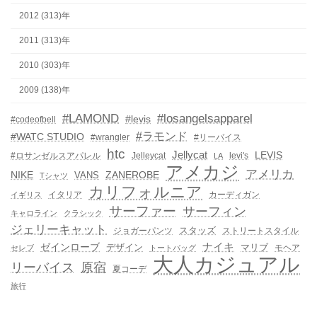
2012 (313)年
2011 (313)年
2010 (303)年
2009 (138)年
#LAMOND
#losangelsapparel
#levis
#codeofbell
#ラモンド
#WATC STUDIO
#wrangler
#リーバイス
htc
Jellycat
LEVIS
#ロサンゼルスアパレル
Jelleycat
levi's
LA
アメカジ
アメリカ
NIKE
ZANEROBE
VANS
Tシャツ
カリフォルニア
イタリア
カーディガン
イギリス
サーファー
サーフィン
キャロライン
クラシック
ジェリーキャット
スタッズ
ジョガーパンツ
ストリートスタイル
ゼインローブ
ナイキ
デザイン
マリブ
モヘア
セレブ
トートバッグ
大人カジュアル
リーバイス
原宿
夏コーデ
旅行