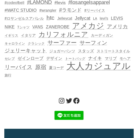
#LAMOND
#losangelsapparel
#levis
#codeofbell
#ラモンド
#WATC STUDIO
#wrangler
#リーバイス
htc
Jellycat
LEVIS
#ロサンゼルスアパレル
Jelleycat
levi's
LA
アメカジ
アメリカ
NIKE
ZANEROBE
VANS
Tシャツ
カリフォルニア
イタリア
カーディガン
イギリス
サーファー
サーフィン
キャロライン
クラシック
ジェリーキャット
スタッズ
ジョガーパンツ
ストリートスタイル
ゼインローブ
ナイキ
デザイン
マリブ
モヘア
セレブ
トートバッグ
大人カジュアル
リーバイス
原宿
夏コーデ
旅行
Instagram
Twitter
Facebook