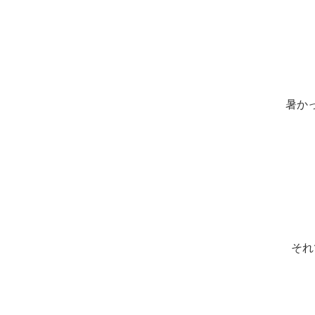
暑か
それ