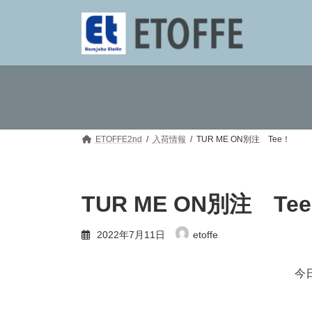
コ
ナ
ン
ビ
テ
ゲ
ン
ー
ツ
シ
へ
ョ
ス
ン
キ
に
ッ
移
プ
動
ETOFFE2nd
入荷情報
TUR ME ON別注 Tee！
TUR ME ON別注 Te
2022年7月11日
etoffe
今