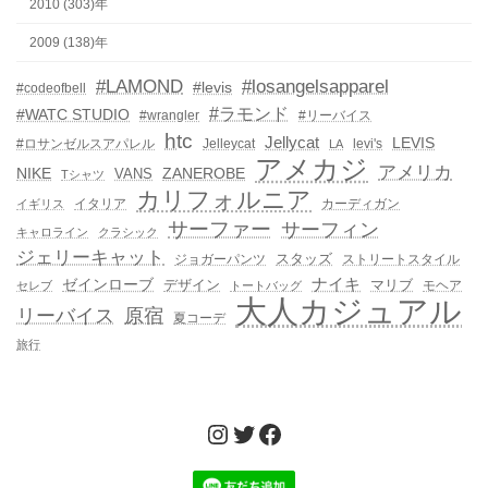
2010 (303)年
2009 (138)年
#LAMOND
#losangelsapparel
#levis
#codeofbell
#ラモンド
#WATC STUDIO
#wrangler
#リーバイス
htc
Jellycat
LEVIS
#ロサンゼルスアパレル
Jelleycat
levi's
LA
アメカジ
アメリカ
NIKE
ZANEROBE
VANS
Tシャツ
カリフォルニア
イタリア
カーディガン
イギリス
サーファー
サーフィン
キャロライン
クラシック
ジェリーキャット
スタッズ
ジョガーパンツ
ストリートスタイル
ゼインローブ
ナイキ
デザイン
マリブ
モヘア
セレブ
トートバッグ
大人カジュアル
リーバイス
原宿
夏コーデ
旅行
Instagram
Twitter
Facebook