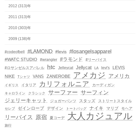
2012 (313)年
2011 (313)年
2010 (303)年
2009 (138)年
#LAMOND
#losangelsapparel
#levis
#codeofbell
#ラモンド
#WATC STUDIO
#wrangler
#リーバイス
htc
Jellycat
LEVIS
#ロサンゼルスアパレル
Jelleycat
levi's
LA
アメカジ
アメリカ
NIKE
ZANEROBE
VANS
Tシャツ
カリフォルニア
イタリア
カーディガン
イギリス
サーファー
サーフィン
キャロライン
クラシック
ジェリーキャット
スタッズ
ジョガーパンツ
ストリートスタイル
ゼインローブ
ナイキ
デザイン
マリブ
モヘア
セレブ
トートバッグ
大人カジュアル
リーバイス
原宿
夏コーデ
旅行