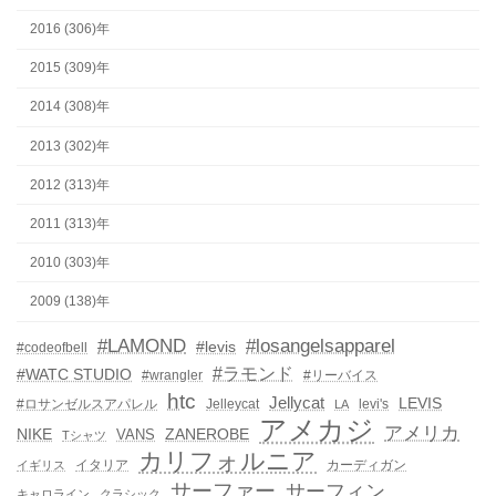
2016 (306)年
2015 (309)年
2014 (308)年
2013 (302)年
2012 (313)年
2011 (313)年
2010 (303)年
2009 (138)年
#LAMOND
#losangelsapparel
#levis
#codeofbell
#ラモンド
#WATC STUDIO
#wrangler
#リーバイス
htc
Jellycat
LEVIS
#ロサンゼルスアパレル
Jelleycat
levi's
LA
アメカジ
アメリカ
NIKE
ZANEROBE
VANS
Tシャツ
カリフォルニア
イタリア
カーディガン
イギリス
サーファー
サーフィン
キャロライン
クラシック