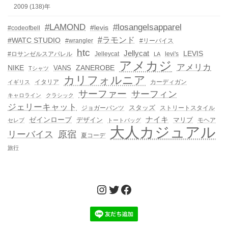
2009 (138)年
#LAMOND
#losangelsapparel
#levis
#codeofbell
#ラモンド
#WATC STUDIO
#wrangler
#リーバイス
htc
Jellycat
LEVIS
#ロサンゼルスアパレル
Jelleycat
levi's
LA
アメカジ
アメリカ
NIKE
ZANEROBE
VANS
Tシャツ
カリフォルニア
イタリア
カーディガン
イギリス
サーファー
サーフィン
キャロライン
クラシック
ジェリーキャット
スタッズ
ジョガーパンツ
ストリートスタイル
ゼインローブ
ナイキ
デザイン
マリブ
モヘア
セレブ
トートバッグ
大人カジュアル
リーバイス
原宿
夏コーデ
旅行
Instagram
Twitter
Facebook