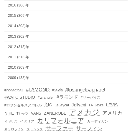
2016 (306)年
2015 (309)年
2014 (308)年
2013 (302)年
2012 (313)年
2011 (313)年
2010 (303)年
2009 (138)年
#LAMOND
#losangelsapparel
#levis
#codeofbell
#ラモンド
#WATC STUDIO
#wrangler
#リーバイス
htc
Jellycat
LEVIS
#ロサンゼルスアパレル
Jelleycat
levi's
LA
アメカジ
アメリカ
NIKE
ZANEROBE
VANS
Tシャツ
カリフォルニア
イタリア
カーディガン
イギリス
サーファー
サーフィン
キャロライン
クラシック