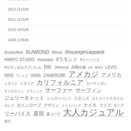
2012 (313)年
2011 (313)年
2010 (303)年
2009 (138)年
#LAMOND
#losangelsapparel
#levis
#codeofbell
#ラモンド
#WATC STUDIO
#wrangler
#リーバイス
htc
Jellycat
LEVIS
#ロサンゼルスアパレル
Jelleycat
levi's
LA
アメカジ
アメリカ
NIKE
ZANEROBE
VANS
Tシャツ
カリフォルニア
イタリア
カーディガン
イギリス
サーファー
サーフィン
キャロライン
クラシック
ジェリーキャット
スタッズ
ジョガーパンツ
ストリートスタイル
ゼインローブ
ナイキ
デザイン
マリブ
モヘア
セレブ
トートバッグ
大人カジュアル
リーバイス
原宿
夏コーデ
旅行