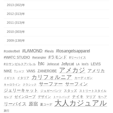
2013 (302)年
2012 (313)年
2011 (313)年
2010 (303)年
2009 (138)年
#LAMOND
#losangelsapparel
#levis
#codeofbell
#ラモンド
#WATC STUDIO
#wrangler
#リーバイス
htc
Jellycat
LEVIS
#ロサンゼルスアパレル
Jelleycat
levi's
LA
アメカジ
アメリカ
NIKE
ZANEROBE
VANS
Tシャツ
カリフォルニア
イタリア
カーディガン
イギリス
サーファー
サーフィン
キャロライン
クラシック
ジェリーキャット
スタッズ
ジョガーパンツ
ストリートスタイル
ゼインローブ
ナイキ
デザイン
マリブ
モヘア
セレブ
トートバッグ
大人カジュアル
リーバイス
原宿
夏コーデ
旅行