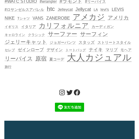
#ラモンド
#WATC STUDIO
#wrangler
#リーバイス
htc
Jellycat
LEVIS
#ロサンゼルスアパレル
Jelleycat
levi's
LA
アメカジ
アメリカ
NIKE
ZANEROBE
VANS
Tシャツ
カリフォルニア
イタリア
カーディガン
イギリス
サーファー
サーフィン
キャロライン
クラシック
ジェリーキャット
スタッズ
ジョガーパンツ
ストリートスタイル
ゼインローブ
ナイキ
デザイン
マリブ
モヘア
セレブ
トートバッグ
大人カジュアル
リーバイス
原宿
夏コーデ
旅行
Instagram
Twitter
Facebook