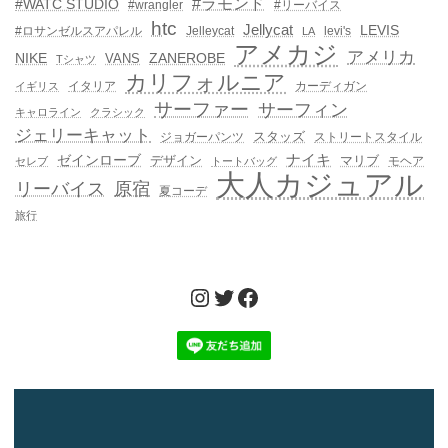
#ラモンド
#WATC STUDIO
#wrangler
#リーバイス
htc
Jellycat
LEVIS
#ロサンゼルスアパレル
Jelleycat
levi's
LA
アメカジ
アメリカ
NIKE
ZANEROBE
VANS
Tシャツ
カリフォルニア
イタリア
カーディガン
イギリス
サーファー
サーフィン
キャロライン
クラシック
ジェリーキャット
スタッズ
ジョガーパンツ
ストリートスタイル
ゼインローブ
ナイキ
デザイン
マリブ
モヘア
セレブ
トートバッグ
大人カジュアル
リーバイス
原宿
夏コーデ
旅行
Instagram
Twitter
Facebook