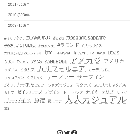
2011 (313)年
2010 (303)年
2009 (138)年
#LAMOND
#losangelsapparel
#levis
#codeofbell
#ラモンド
#WATC STUDIO
#wrangler
#リーバイス
htc
Jellycat
LEVIS
#ロサンゼルスアパレル
Jelleycat
levi's
LA
アメカジ
アメリカ
NIKE
ZANEROBE
VANS
Tシャツ
カリフォルニア
イタリア
カーディガン
イギリス
サーファー
サーフィン
キャロライン
クラシック
ジェリーキャット
スタッズ
ジョガーパンツ
ストリートスタイル
ゼインローブ
ナイキ
デザイン
マリブ
モヘア
セレブ
トートバッグ
大人カジュアル
リーバイス
原宿
夏コーデ
旅行
Instagram
Twitter
Facebook