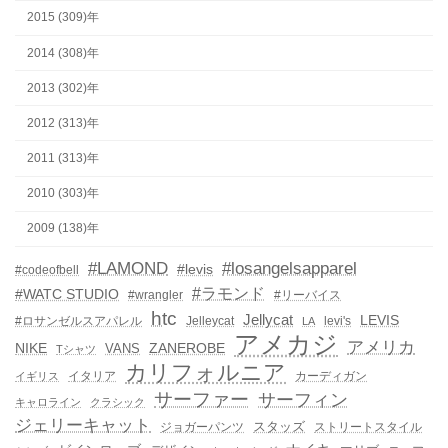
2015 (309)年
2014 (308)年
2013 (302)年
2012 (313)年
2011 (313)年
2010 (303)年
2009 (138)年
#LAMOND
#losangelsapparel
#levis
#codeofbell
#ラモンド
#WATC STUDIO
#wrangler
#リーバイス
htc
Jellycat
LEVIS
#ロサンゼルスアパレル
Jelleycat
levi's
LA
アメカジ
アメリカ
NIKE
ZANEROBE
VANS
Tシャツ
カリフォルニア
イタリア
カーディガン
イギリス
サーファー
サーフィン
キャロライン
クラシック
ジェリーキャット
スタッズ
ジョガーパンツ
ストリートスタイル