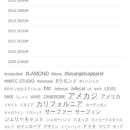
2015 (309)年
2014 (308)年
2013 (302)年
2012 (313)年
2011 (313)年
2010 (303)年
2009 (138)年
#LAMOND
#losangelsapparel
#levis
#codeofbell
#ラモンド
#WATC STUDIO
#wrangler
#リーバイス
htc
Jellycat
LEVIS
#ロサンゼルスアパレル
Jelleycat
levi's
LA
アメカジ
アメリカ
NIKE
ZANEROBE
VANS
Tシャツ
カリフォルニア
イタリア
カーディガン
イギリス
サーファー
サーフィン
キャロライン
クラシック
ジェリーキャット
スタッズ
ジョガーパンツ
ストリートスタイル
ゼインローブ
ナイキ
デザイン
マリブ
モヘア
セレブ
トートバッグ