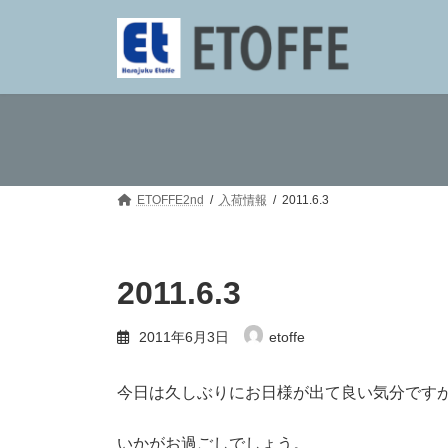
コ
ナ
ン
ビ
テ
ゲ
ン
ー
ツ
シ
へ
ョ
ス
ン
キ
に
ッ
移
プ
動
ETOFFE2nd
入荷情報
2011.6.3
2011.6.3
2011年6月3日
etoffe
今日は久しぶりにお日様が出て良い気分です
いかがお過ごしでしょう。