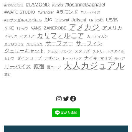
#LAMOND
#losangelsapparel
#levis
#codeofbell
#ラモンド
#WATC STUDIO
#wrangler
#リーバイス
htc
Jellycat
LEVIS
#ロサンゼルスアパレル
Jelleycat
levi's
LA
アメカジ
アメリカ
NIKE
ZANEROBE
VANS
Tシャツ
カリフォルニア
イタリア
カーディガン
イギリス
サーファー
サーフィン
キャロライン
クラシック
ジェリーキャット
スタッズ
ジョガーパンツ
ストリートスタイル
ゼインローブ
ナイキ
デザイン
マリブ
モヘア
セレブ
トートバッグ
大人カジュアル
リーバイス
原宿
夏コーデ
旅行
Instagram
Twitter
Facebook