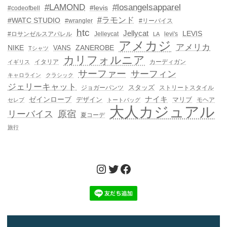
#LAMOND
#losangelsapparel
#levis
#codeofbell
#ラモンド
#WATC STUDIO
#wrangler
#リーバイス
htc
Jellycat
LEVIS
#ロサンゼルスアパレル
Jelleycat
levi's
LA
アメカジ
アメリカ
NIKE
ZANEROBE
VANS
Tシャツ
カリフォルニア
イタリア
カーディガン
イギリス
サーファー
サーフィン
キャロライン
クラシック
ジェリーキャット
スタッズ
ジョガーパンツ
ストリートスタイル
ゼインローブ
ナイキ
デザイン
マリブ
モヘア
セレブ
トートバッグ
大人カジュアル
リーバイス
原宿
夏コーデ
旅行
Instagram
Twitter
Facebook