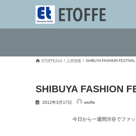
コ
ナ
ン
ビ
テ
ゲ
ン
ー
ツ
シ
へ
ョ
ス
ン
キ
に
ッ
移
プ
動
ETOFFE2nd
入荷情報
SHIBUYA FASHION FESTIVAL
SHIBUYA FASHION F
2012年3月17日
etoffe
今日から一週間渋谷でファッ