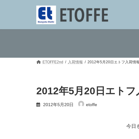
コ
ナ
ン
ビ
テ
ゲ
ン
ー
ツ
シ
へ
ョ
ス
ン
キ
に
ッ
移
プ
動
ETOFFE2nd
入荷情報
2012年5月20日エトフ入荷情
2012年5月20日エト
2012年5月20日
etoffe
今日