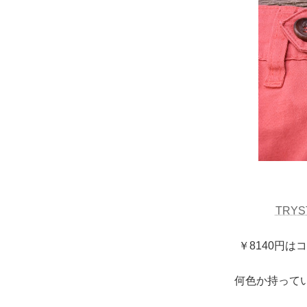
TRY
￥8140円
何色か持って