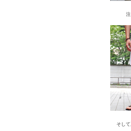
注
そして