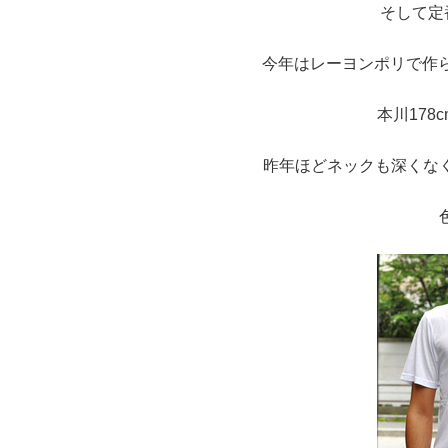
そして定
今年はレーヨンポリで作
本川178
昨年ほどネックも深くな