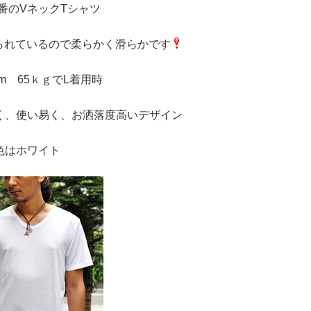
番のVネックTシャツ
られているので柔らかく滑らかです
cm 65ｋｇでL着用時
く、使い易く、お洒落度高いデザイン
色はホワイト