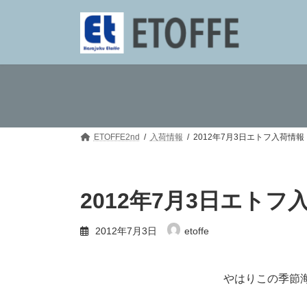
コ
ナ
ン
ビ
テ
ゲ
ン
ー
ツ
シ
へ
ョ
ス
ン
キ
に
ッ
移
プ
動
ETOFFE2nd
入荷情報
2012年7月3日エトフ入荷情報
2012年7月3日エトフ
2012年7月3日
etoffe
やはりこの季節