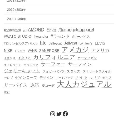
2011 (313)年
2010 (303)年
2009 (138)年
#LAMOND
#losangelsapparel
#levis
#codeofbell
#ラモンド
#WATC STUDIO
#wrangler
#リーバイス
htc
Jellycat
LEVIS
#ロサンゼルスアパレル
Jelleycat
levi's
LA
アメカジ
アメリカ
NIKE
ZANEROBE
VANS
Tシャツ
カリフォルニア
イタリア
カーディガン
イギリス
サーファー
サーフィン
キャロライン
クラシック
ジェリーキャット
スタッズ
ジョガーパンツ
ストリートスタイル
ゼインローブ
ナイキ
デザイン
マリブ
モヘア
セレブ
トートバッグ
大人カジュアル
リーバイス
原宿
夏コーデ
旅行
Instagram
Twitter
Facebook