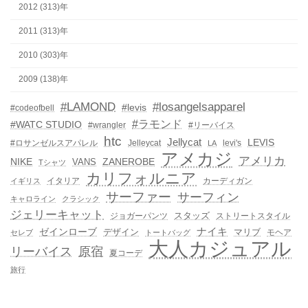
2012 (313)年
2011 (313)年
2010 (303)年
2009 (138)年
#LAMOND
#losangelsapparel
#levis
#codeofbell
#ラモンド
#WATC STUDIO
#wrangler
#リーバイス
htc
Jellycat
LEVIS
#ロサンゼルスアパレル
Jelleycat
levi's
LA
アメカジ
アメリカ
NIKE
ZANEROBE
VANS
Tシャツ
カリフォルニア
イタリア
カーディガン
イギリス
サーファー
サーフィン
キャロライン
クラシック
ジェリーキャット
スタッズ
ジョガーパンツ
ストリートスタイル
ゼインローブ
ナイキ
デザイン
マリブ
モヘア
セレブ
トートバッグ
大人カジュアル
リーバイス
原宿
夏コーデ
旅行