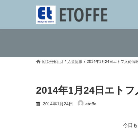
コ
ナ
ン
ビ
テ
ゲ
ン
ー
ツ
シ
へ
ョ
ス
ン
キ
に
ッ
移
プ
動
ETOFFE2nd
入荷情報
2014年1月24日エトフ入荷情
2014年1月24日エト
2014年1月24日
etoffe
今日も