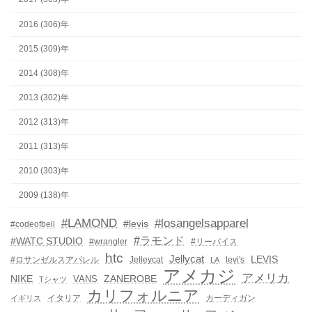
2016 (306)年
2015 (309)年
2014 (308)年
2013 (302)年
2012 (313)年
2011 (313)年
2010 (303)年
2009 (138)年
#LAMOND
#losangelsapparel
#levis
#codeofbell
#ラモンド
#WATC STUDIO
#wrangler
#リーバイス
htc
Jellycat
LEVIS
#ロサンゼルスアパレル
Jelleycat
levi's
LA
アメカジ
アメリカ
NIKE
ZANEROBE
VANS
Tシャツ
カリフォルニア
イタリア
カーディガン
イギリス