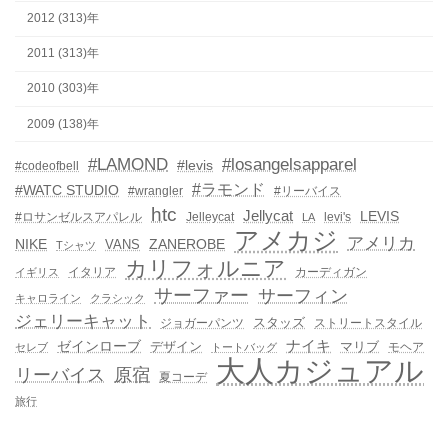
2012 (313)年
2011 (313)年
2010 (303)年
2009 (138)年
#LAMOND
#losangelsapparel
#levis
#codeofbell
#ラモンド
#WATC STUDIO
#wrangler
#リーバイス
htc
Jellycat
LEVIS
#ロサンゼルスアパレル
Jelleycat
levi's
LA
アメカジ
アメリカ
NIKE
ZANEROBE
VANS
Tシャツ
カリフォルニア
イタリア
カーディガン
イギリス
サーファー
サーフィン
キャロライン
クラシック
ジェリーキャット
スタッズ
ジョガーパンツ
ストリートスタイル
ゼインローブ
ナイキ
デザイン
マリブ
モヘア
セレブ
トートバッグ
大人カジュアル
リーバイス
原宿
夏コーデ
旅行