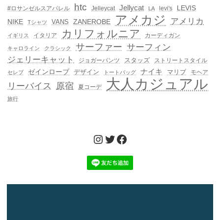
htc
Jellycat
LEVIS
#ロサンゼルスアパレル
Jelleycat
levi's
LA
アメカジ
アメリカ
NIKE
ZANEROBE
VANS
Tシャツ
カリフォルニア
イタリア
カーディガン
イギリス
サーファー
サーフィン
キャロライン
クラシック
ジェリーキャット
スタッズ
ジョガーパンツ
ストリートスタイル
ゼインローブ
ナイキ
デザイン
マリブ
モヘア
セレブ
トートバッグ
大人カジュアル
リーバイス
原宿
夏コーデ
旅行
Instagram
Twitter
Facebook