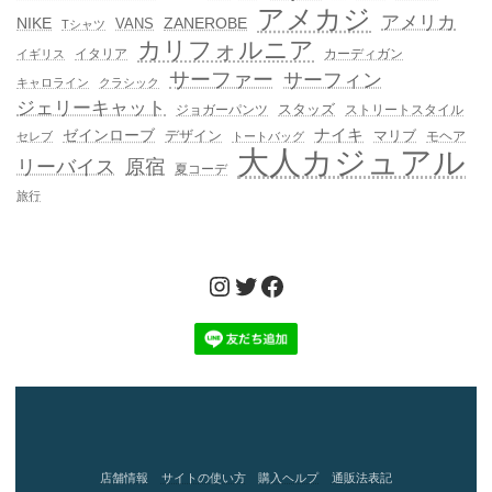
アメカジ
アメリカ
NIKE
ZANEROBE
VANS
Tシャツ
カリフォルニア
イタリア
カーディガン
イギリス
サーファー
サーフィン
キャロライン
クラシック
ジェリーキャット
スタッズ
ジョガーパンツ
ストリートスタイル
ゼインローブ
ナイキ
デザイン
マリブ
モヘア
セレブ
トートバッグ
大人カジュアル
リーバイス
原宿
夏コーデ
旅行
Instagram
Twitter
Facebook
店舗情報
サイトの使い方
購入ヘルプ
通販法表記