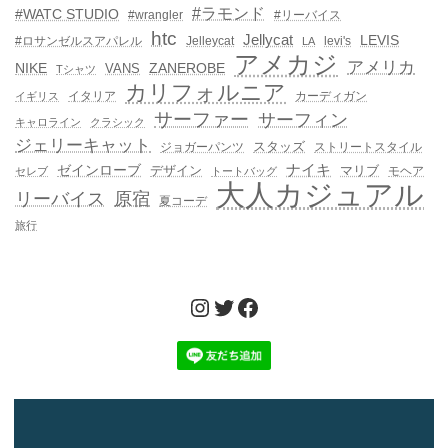
#ラモンド
#WATC STUDIO
#wrangler
#リーバイス
htc
Jellycat
LEVIS
#ロサンゼルスアパレル
Jelleycat
levi's
LA
アメカジ
アメリカ
NIKE
ZANEROBE
VANS
Tシャツ
カリフォルニア
イタリア
カーディガン
イギリス
サーファー
サーフィン
キャロライン
クラシック
ジェリーキャット
スタッズ
ジョガーパンツ
ストリートスタイル
ゼインローブ
ナイキ
デザイン
マリブ
モヘア
セレブ
トートバッグ
大人カジュアル
リーバイス
原宿
夏コーデ
旅行
Instagram
Twitter
Facebook