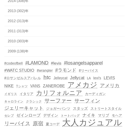
2014 (308)年
2013 (302)年
2012 (313)年
2011 (313)年
2010 (303)年
2009 (138)年
#LAMOND
#losangelsapparel
#levis
#codeofbell
#ラモンド
#WATC STUDIO
#wrangler
#リーバイス
htc
Jellycat
LEVIS
#ロサンゼルスアパレル
Jelleycat
levi's
LA
アメカジ
アメリカ
NIKE
ZANEROBE
VANS
Tシャツ
カリフォルニア
イタリア
カーディガン
イギリス
サーファー
サーフィン
キャロライン
クラシック
ジェリーキャット
スタッズ
ジョガーパンツ
ストリートスタイル
ゼインローブ
ナイキ
デザイン
マリブ
モヘア
セレブ
トートバッグ
大人カジュアル
リーバイス
原宿
夏コーデ