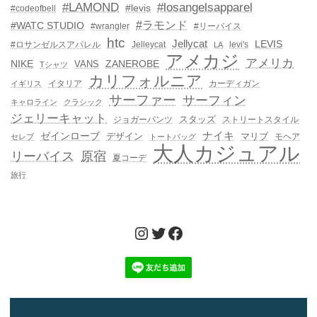
#LAMOND
#losangelsapparel
#levis
#codeofbell
#ラモンド
#WATC STUDIO
#wrangler
#リーバイス
htc
Jellycat
LEVIS
#ロサンゼルスアパレル
Jelleycat
levi's
LA
アメカジ
アメリカ
NIKE
ZANEROBE
VANS
Tシャツ
カリフォルニア
イタリア
カーディガン
イギリス
サーファー
サーフィン
キャロライン
クラシック
ジェリーキャット
スタッズ
ジョガーパンツ
ストリートスタイル
ゼインローブ
ナイキ
デザイン
マリブ
モヘア
セレブ
トートバッグ
大人カジュアル
リーバイス
原宿
夏コーデ
旅行
Instagram
Twitter
Facebook