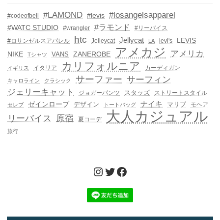
#LAMOND
#losangelsapparel
#levis
#codeofbell
#ラモンド
#WATC STUDIO
#wrangler
#リーバイス
htc
Jellycat
LEVIS
#ロサンゼルスアパレル
Jelleycat
levi's
LA
アメカジ
アメリカ
NIKE
ZANEROBE
VANS
Tシャツ
カリフォルニア
イタリア
カーディガン
イギリス
サーファー
サーフィン
キャロライン
クラシック
ジェリーキャット
スタッズ
ジョガーパンツ
ストリートスタイル
ゼインローブ
ナイキ
デザイン
マリブ
モヘア
セレブ
トートバッグ
大人カジュアル
リーバイス
原宿
夏コーデ
旅行
Instagram
Twitter
Facebook