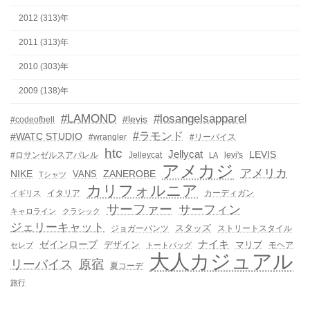
2012 (313)年
2011 (313)年
2010 (303)年
2009 (138)年
#LAMOND
#losangelsapparel
#levis
#codeofbell
#ラモンド
#WATC STUDIO
#wrangler
#リーバイス
htc
Jellycat
LEVIS
#ロサンゼルスアパレル
Jelleycat
levi's
LA
アメカジ
アメリカ
NIKE
ZANEROBE
VANS
Tシャツ
カリフォルニア
イタリア
カーディガン
イギリス
サーファー
サーフィン
キャロライン
クラシック
ジェリーキャット
スタッズ
ジョガーパンツ
ストリートスタイル
ゼインローブ
ナイキ
デザイン
マリブ
モヘア
セレブ
トートバッグ
大人カジュアル
リーバイス
原宿
夏コーデ
旅行