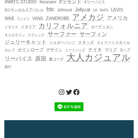
#ラモンド
#WATC STUDIO
#wrangler
#リーバイス
htc
Jellycat
LEVIS
#ロサンゼルスアパレル
Jelleycat
levi's
LA
アメカジ
アメリカ
NIKE
ZANEROBE
VANS
Tシャツ
カリフォルニア
イタリア
カーディガン
イギリス
サーファー
サーフィン
キャロライン
クラシック
ジェリーキャット
スタッズ
ジョガーパンツ
ストリートスタイル
ゼインローブ
ナイキ
デザイン
マリブ
モヘア
セレブ
トートバッグ
大人カジュアル
リーバイス
原宿
夏コーデ
旅行
Instagram
Twitter
Facebook