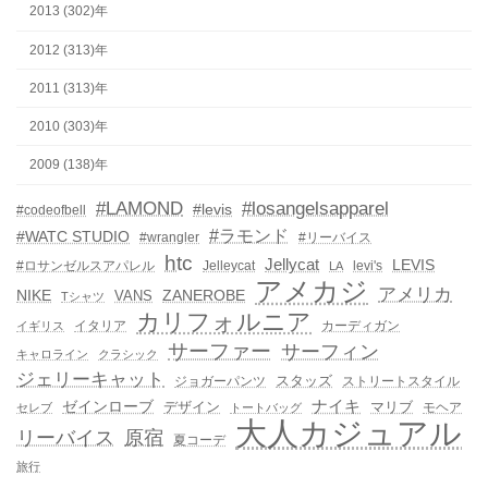
2013 (302)年
2012 (313)年
2011 (313)年
2010 (303)年
2009 (138)年
#LAMOND
#losangelsapparel
#levis
#codeofbell
#ラモンド
#WATC STUDIO
#wrangler
#リーバイス
htc
Jellycat
LEVIS
#ロサンゼルスアパレル
Jelleycat
levi's
LA
アメカジ
アメリカ
NIKE
ZANEROBE
VANS
Tシャツ
カリフォルニア
イタリア
カーディガン
イギリス
サーファー
サーフィン
キャロライン
クラシック
ジェリーキャット
スタッズ
ジョガーパンツ
ストリートスタイル
ゼインローブ
ナイキ
デザイン
マリブ
モヘア
セレブ
トートバッグ
大人カジュアル
リーバイス
原宿
夏コーデ
旅行