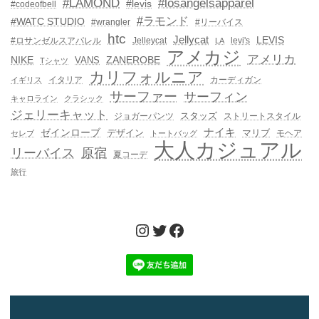
#LAMOND
#losangelsapparel
#levis
#codeofbell
#ラモンド
#WATC STUDIO
#wrangler
#リーバイス
htc
Jellycat
LEVIS
#ロサンゼルスアパレル
Jelleycat
levi's
LA
アメカジ
アメリカ
NIKE
ZANEROBE
VANS
Tシャツ
カリフォルニア
イタリア
カーディガン
イギリス
サーファー
サーフィン
キャロライン
クラシック
ジェリーキャット
スタッズ
ジョガーパンツ
ストリートスタイル
ゼインローブ
ナイキ
デザイン
マリブ
モヘア
セレブ
トートバッグ
大人カジュアル
リーバイス
原宿
夏コーデ
旅行
Instagram
Twitter
Facebook