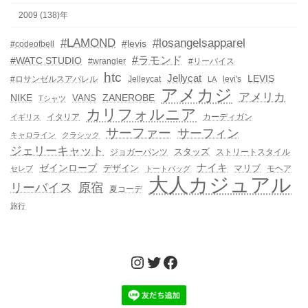
2009 (138)年
#LAMOND
#losangelsapparel
#levis
#codeofbell
#ラモンド
#WATC STUDIO
#wrangler
#リーバイス
htc
Jellycat
LEVIS
#ロサンゼルスアパレル
Jelleycat
levi's
LA
アメカジ
アメリカ
NIKE
ZANEROBE
VANS
Tシャツ
カリフォルニア
イタリア
カーディガン
イギリス
サーファー
サーフィン
キャロライン
クラシック
ジェリーキャット
スタッズ
ジョガーパンツ
ストリートスタイル
ゼインローブ
ナイキ
デザイン
マリブ
モヘア
セレブ
トートバッグ
大人カジュアル
リーバイス
原宿
夏コーデ
旅行
Instagram
Twitter
Facebook