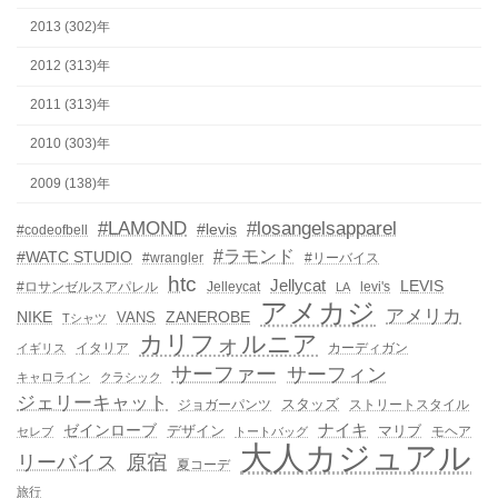
2013 (302)年
2012 (313)年
2011 (313)年
2010 (303)年
2009 (138)年
#LAMOND
#losangelsapparel
#levis
#codeofbell
#ラモンド
#WATC STUDIO
#wrangler
#リーバイス
htc
Jellycat
LEVIS
#ロサンゼルスアパレル
Jelleycat
levi's
LA
アメカジ
アメリカ
NIKE
ZANEROBE
VANS
Tシャツ
カリフォルニア
イタリア
カーディガン
イギリス
サーファー
サーフィン
キャロライン
クラシック
ジェリーキャット
スタッズ
ジョガーパンツ
ストリートスタイル
ゼインローブ
ナイキ
デザイン
マリブ
モヘア
セレブ
トートバッグ
大人カジュアル
リーバイス
原宿
夏コーデ
旅行