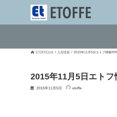
コ
ナ
ン
ビ
テ
ゲ
ン
ー
ツ
シ
へ
ョ
ス
ン
キ
に
ッ
移
プ
動
ETOFFE2nd
入荷情報
2015年11月5日エトフ情報!!!!!!!!!
2015年11月5日エトフ情報!!
2015年11月5日
etoffe