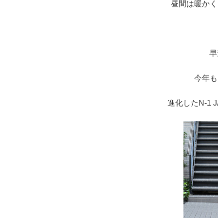
昼間は暖かく
早
今年も
進化したN-1 