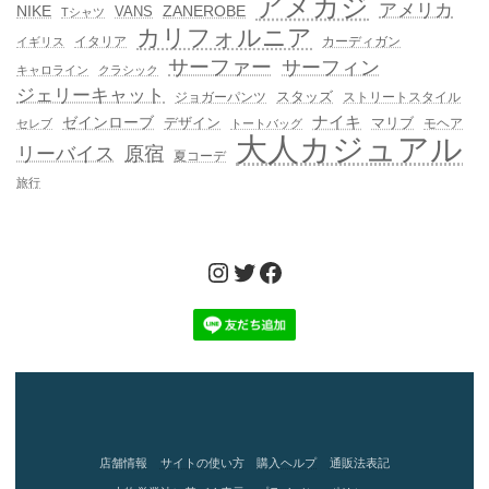
アメカジ
アメリカ
NIKE
ZANEROBE
VANS
Tシャツ
カリフォルニア
イタリア
カーディガン
イギリス
サーファー
サーフィン
キャロライン
クラシック
ジェリーキャット
スタッズ
ジョガーパンツ
ストリートスタイル
ゼインローブ
ナイキ
デザイン
マリブ
モヘア
セレブ
トートバッグ
大人カジュアル
リーバイス
原宿
夏コーデ
旅行
Instagram
Twitter
Facebook
店舗情報
サイトの使い方
購入ヘルプ
通販法表記