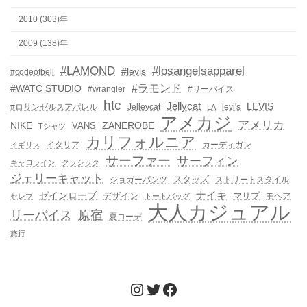
2010 (303)年
2009 (138)年
#LAMOND
#losangelsapparel
#levis
#codeofbell
#ラモンド
#WATC STUDIO
#wrangler
#リーバイス
htc
Jellycat
LEVIS
#ロサンゼルスアパレル
Jelleycat
levi's
LA
アメカジ
アメリカ
NIKE
ZANEROBE
VANS
Tシャツ
カリフォルニア
イタリア
カーディガン
イギリス
サーファー
サーフィン
キャロライン
クラシック
ジェリーキャット
スタッズ
ジョガーパンツ
ストリートスタイル
ゼインローブ
ナイキ
デザイン
マリブ
モヘア
セレブ
トートバッグ
大人カジュアル
リーバイス
原宿
夏コーデ
旅行
Instagram
Twitter
Facebook