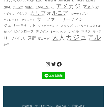
Jellycat
LEVIS
#ロサンゼルスアパレル
Jelleycat
levi's
LA
アメカジ
アメリカ
NIKE
ZANEROBE
VANS
Tシャツ
カリフォルニア
イタリア
カーディガン
イギリス
サーファー
サーフィン
キャロライン
クラシック
ジェリーキャット
スタッズ
ジョガーパンツ
ストリートスタイル
ゼインローブ
ナイキ
デザイン
マリブ
モヘア
セレブ
トートバッグ
大人カジュアル
リーバイス
原宿
夏コーデ
旅行
Instagram
Twitter
Facebook
店舗情報
サイトの使い方
購入ヘルプ
通販法表記