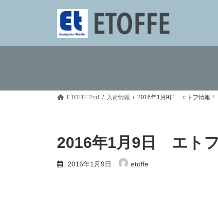
コ
ナ
ン
ビ
テ
ゲ
ン
ー
ツ
シ
へ
ョ
ス
ン
キ
に
ッ
移
プ
動
ETOFFE2nd
入荷情報
2016年1月9日 エトフ情報
2016年1月9日 エ
2016年1月9日
etoffe