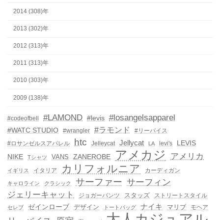
2014 (308)年
2013 (302)年
2012 (313)年
2011 (313)年
2010 (303)年
2009 (138)年
#LAMOND
#losangelsapparel
#levis
#codeofbell
#ラモンド
#WATC STUDIO
#wrangler
#リーバイス
htc
Jellycat
LEVIS
#ロサンゼルスアパレル
Jelleycat
levi's
LA
アメカジ
アメリカ
NIKE
ZANEROBE
VANS
Tシャツ
カリフォルニア
イタリア
カーディガン
イギリス
サーファー
サーフィン
キャロライン
クラシック
ジェリーキャット
スタッズ
ジョガーパンツ
ストリートスタイル
ゼインローブ
ナイキ
デザイン
マリブ
モヘア
セレブ
トートバッグ
大人カジュアル