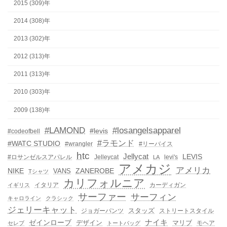
2015 (309)年
2014 (308)年
2013 (302)年
2012 (313)年
2011 (313)年
2010 (303)年
2009 (138)年
#LAMOND
#losangelsapparel
#levis
#codeofbell
#ラモンド
#WATC STUDIO
#wrangler
#リーバイス
htc
Jellycat
LEVIS
#ロサンゼルスアパレル
Jelleycat
levi's
LA
アメカジ
アメリカ
NIKE
ZANEROBE
VANS
Tシャツ
カリフォルニア
イタリア
カーディガン
イギリス
サーファー
サーフィン
キャロライン
クラシック
ジェリーキャット
スタッズ
ジョガーパンツ
ストリートスタイル
ゼインローブ
ナイキ
デザイン
マリブ
モヘア
セレブ
トートバッグ