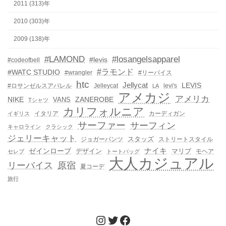
2011 (313)年
2010 (303)年
2009 (138)年
#LAMOND
#losangelsapparel
#levis
#codeofbell
#ラモンド
#WATC STUDIO
#wrangler
#リーバイス
htc
Jellycat
LEVIS
#ロサンゼルスアパレル
Jelleycat
levi's
LA
アメカジ
アメリカ
NIKE
ZANEROBE
VANS
Tシャツ
カリフォルニア
イタリア
カーディガン
イギリス
サーファー
サーフィン
キャロライン
クラシック
ジェリーキャット
スタッズ
ジョガーパンツ
ストリートスタイル
ゼインローブ
ナイキ
デザイン
マリブ
モヘア
セレブ
トートバッグ
大人カジュアル
リーバイス
原宿
夏コーデ
旅行
Instagram
Twitter
Facebook