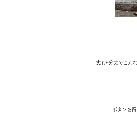
丈も9分丈でこん
ボタンを留