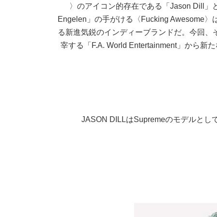
〉のアイコン的存在である「Jason Dill」と
Engelen」の手がける〈Fucking Awe
る新進気鋭のインディーブランドだ。今回、その2
宰する「F.A. World Entertainment」
JASON DILLはSupremeのモ