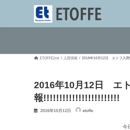
コ
ナ
ン
ビ
テ
ゲ
ン
ー
ツ
シ
へ
ョ
ス
ン
キ
に
ッ
移
プ
動
ETOFFE2nd
入荷情報
2016年10月12日 エトフ入荷情報!!!!!!!!
2016年10月12日 
報!!!!!!!!!!!!!!!!!!!!!!!!
2016年10月12日
etoffe
今