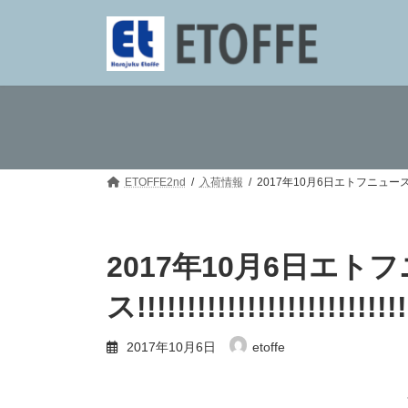
コ
ナ
ン
ビ
テ
ゲ
ン
ー
ツ
シ
へ
ョ
ス
ン
キ
に
ッ
移
プ
動
ETOFFE2nd
入荷情報
2017年10月6日エトフニュース!!!!!!!!!!!!
2017年10月6日エト
ス!!!!!!!!!!!!!!!!!!!!!!!!!!!
2017年10月6日
etoffe